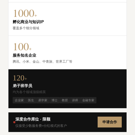
1000
+
孵化商业与知识IP
覆盖多个细分领域
100
+
服务知名企业
腾讯、小米、金山、中青旅、世界工厂等
120
+
弟子班学员
均为各个领域顶级精英
企业家
医生
易学家
博士
教授
讲师
金融专家
深度合作席位 · 限额
申请合作
仅接受少数服务费+分红模式的客户