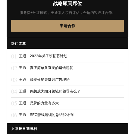
战略顾问席位
服务费+分红模式，王通本人亲自评估，合适的客户才合作。
申请合作
热门文章
01
王通：2022年弟子班招募计划
02
王通：真正简单又直接的赚钱秘笈
03
王通：颠覆长尾关键词广告理论
04
王通：你想成为细分领域的领导者么？
05
王通：品牌的力量有多大
06
王通：SEO赚钱培训的总结和计划
文章按日期归档