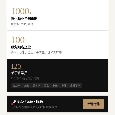
1000
+
孵化商业与知识IP
覆盖多个细分领域
100
+
服务知名企业
腾讯、小米、金山、中青旅、世界工厂等
120
+
弟子班学员
均为各个领域顶级精英
企业家
医生
易学家
博士
教授
讲师
金融专家
深度合作席位 · 限额
申请合作
仅接受少数服务费+分红模式的客户